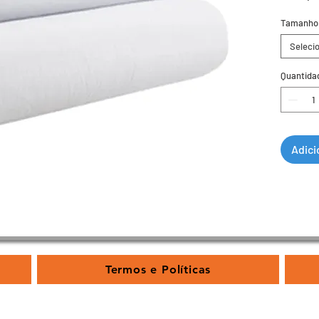
Tamanho
Seleci
Quantida
Adici
Termos e Políticas