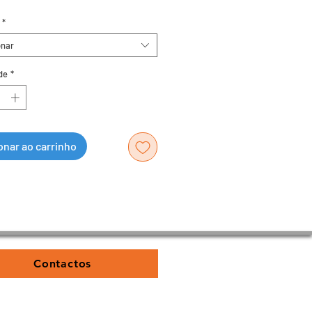
*
onar
de
*
onar ao carrinho
Contactos