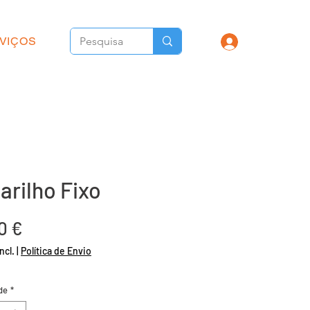
VIÇOS
arilho Fixo
Preço
0 €
ncl.
|
Política de Envio
de
*