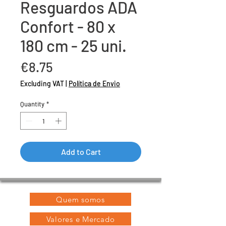
Resguardos ADA
Confort - 80 x
180 cm - 25 uni.
Price
€8.75
Excluding VAT
|
Política de Envio
Quantity
*
Add to Cart
Quem somos
Valores e Mercado