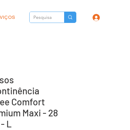
VIÇOS
sos
ontinência
lee Comfort
mium Maxi - 28
 - L