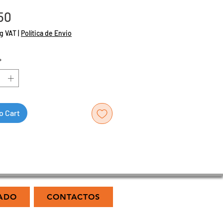
Price
50
g VAT
|
Política de Envio
*
o Cart
ADO
CONTACTOS