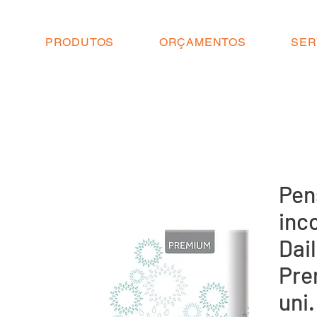
O
PRODUTOS
ORÇAMENTOS
SER
Pen
inc
Dai
Pre
uni.