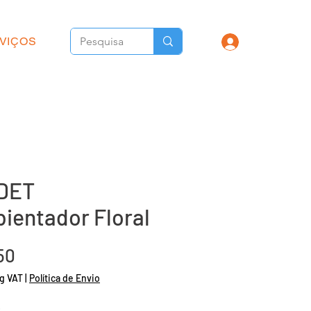
VIÇOS
DET
ientador Floral
Price
50
g VAT
|
Política de Envio
.