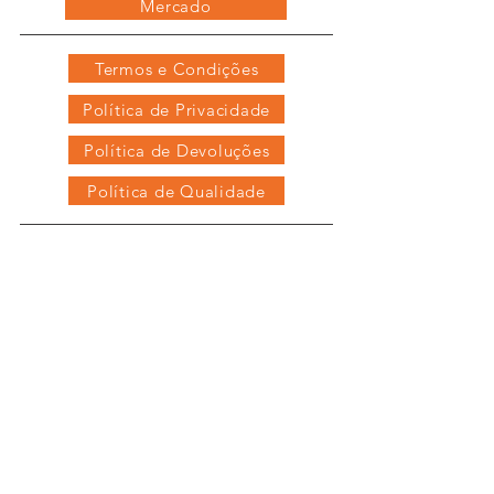
Mercado
Termos e Condições
Política de Privacidade
Política de Devoluções
Política de Qualidade
Contactos
Junte-se à nossa 
lista de contactos
Email
*